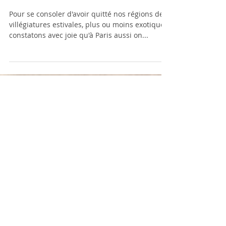
bon !
Pour se consoler d'avoir quitté nos régions de
villégiatures estivales, plus ou moins exotiques,
constatons avec joie qu'à Paris aussi on...
Partager
Posts Récents
La rentrée, ça a aussi du bon !